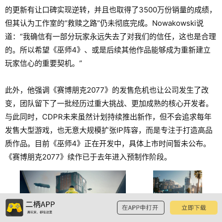
的更新有让口碑实现逆转，并且也取得了3500万份销量的成绩，
但其认为工作室的“救赎之路”仍未彻底完成。Nowakowski说
道：“我确信有一部分玩家永远失去了对我们的信任，这也是合理
的。所以希望《巫师4》、或是后续其他作品能够成为重新建立
玩家信心的重要契机。”
此外，他强调《赛博朋克2077》的发售危机也让公司发生了改
变，团队留下了一批经历过重大挑战、更加成熟的核心开发者。
与此同时，CDPR未来虽然计划持续推出新作，但不会追求每年
发售大型游戏，也无意大规模扩张IP阵容，而是专注于打造高品
质作品。目前《巫师4》正在开发中，具体上市时间暂未公布。
预览