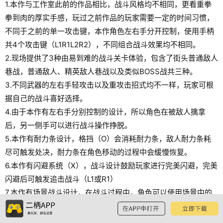
1.本作与工作室此前的作品相比，战斗风格均不相同，更看重拳
拳到肉的厚实手感，玩过之前作品的玩家需要一定的时间习惯，
不同于之前的单一攻击键，本作角色左右手分开控制，使用手柄
共4个攻击键（L1R1L2R2），不同组合战斗效果均不相同。
2.现场提供了3种由易到难的战斗关卡体验，包含了街头普通敌人
巷战，普通敌人、精英敌人巷战以及类似BOSS战共三种。
3.不同武器的左右手轻攻击以及重攻击招式均不一样，玩家可根
据自己的战斗喜好选择。
4.由于本作有左右手分别控制的设计，所以角色在被敌人擒拿
后，另一侧手可以进行战斗操作挣脱。
5.本作有耐力条设计，格挡（O）会消耗耐力条，敌人耐力条耗
尽可触发处决，耐力条在角色移动的过程中会缓慢恢复。
6.本作有闪避系统（X），战斗设计鼓励玩家进行完美闪避，完美
闪避后可触发追击战斗（L1或R1）
7.本作有场景战斗设计，在战斗过程中，角色可以使用场景中的
道具进行互动战斗。
8.本作共有拳头加12种武器供玩家选择，现场仅提供了拳头及轻