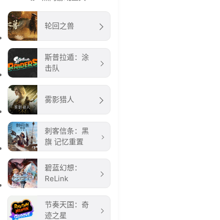
轮回之兽
斯普拉遁：涂
击队
雾影猎人
刺客信条：黑
旗 记忆重置
碧蓝幻想：
ReLink
节奏天国：奇
迹之星