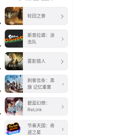
轮回之兽
斯普拉遁：涂
击队
雾影猎人
刺客信条：黑
旗 记忆重置
碧蓝幻想：
ReLink
节奏天国：奇
迹之星