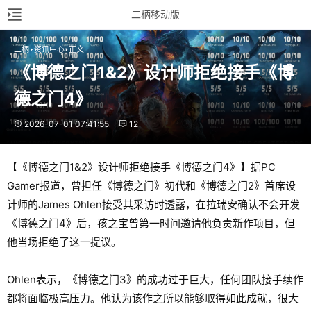
二柄移动版
二柄
资讯中心
正文
《博德之门1&2》设计师拒绝接手《博
德之门4》
2026-07-01 07:41:55
12
【《博德之门1&2》设计师拒绝接手《博德之门4》】据PC
Gamer报道，曾担任《博德之门》初代和《博德之门2》首席设
计师的James Ohlen接受其采访时透露，在拉瑞安确认不会开发
《博德之门4》后，孩之宝曾第一时间邀请他负责新作项目，但
他当场拒绝了这一提议。
Ohlen表示，《博德之门3》的成功过于巨大，任何团队接手续作
都将面临极高压力。他认为该作之所以能够取得如此成就，很大