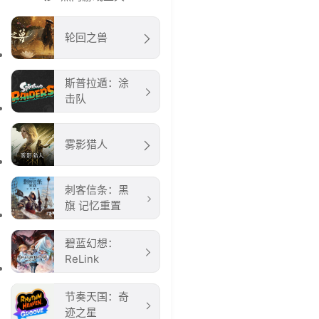
轮回之兽
斯普拉遁：涂
击队
雾影猎人
刺客信条：黑
旗 记忆重置
碧蓝幻想：
ReLink
节奏天国：奇
迹之星