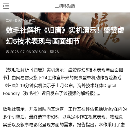
二柄移动版
二柄
资讯中心
正文
数毛社解析《归唐》实机演示！盛赞虚
幻5技术表现与画面细节
2026-07-06 07:15:00
26
【数毛社解析《归唐》实机演示！盛赞虚幻5技术表现与画面细
节】由网易雷火旗下24工作室带来的叙事型单机动作冒险游戏
《归唐》19分钟实机演示于上月公布。海外技术媒体Digital
Foundry（数毛社）近日发布了该视频的解析报告。
数毛社表示，开发团队向其透露，工作室在评估包括Unity在内的
多个引擎后，最终选择虚幻5，以满足本作在视觉表现、物理真
实感以及叙事电影化呈现方面的需求。报告指出，本作采用了虚