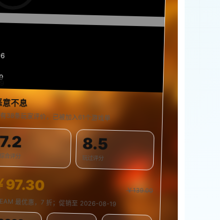
07
9
39
0%
恶意不息
有38条玩家评价，已被加入61个游戏单
7.2
8.5
综合评分
玩过评分
￥97.30
￥139.00
TEAM 最优惠，7 折；促销至 2026-08-19