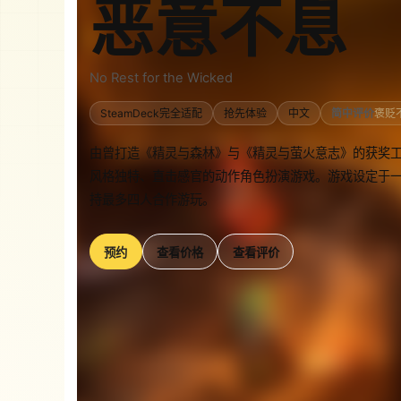
恶意不息
No Rest for the Wicked
SteamDeck完全适配
抢先体验
中文
简中评价
褒贬
由曾打造《精灵与森林》与《精灵与萤火意志》的获奖工作室 
风格独特、直击感官的动作角色扮演游戏。游戏设定于
持最多四人合作游玩。
预约
查看价格
查看评价