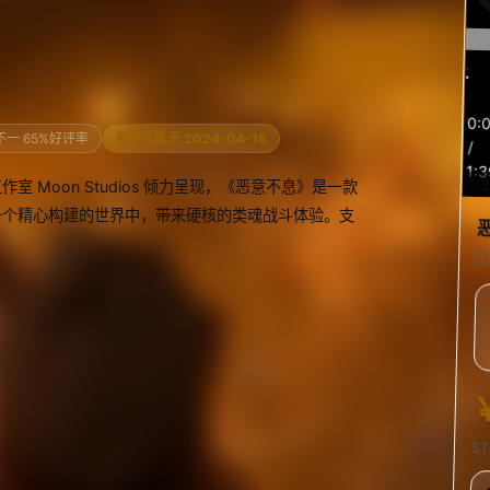
预
0:
览
不一 65%好评率
最早发售于 2024-04-18
/
1:3
1:
Moon Studios 倾力呈现，《恶意不息》是一款
一个精心构建的世界中，带来硬核的类魂战斗体验。支
已
S