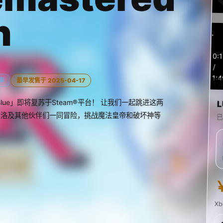
n
预
0:
览
/
1:4
率
最早发售于 2025-04-17
1:
ternal Blue」即将复苏于Steam®平台！ 让我们一起跳进这两
L
、希洛及其他伙伴们一同冒险，挑战魔法皇帝和破坏神等
已
！
X