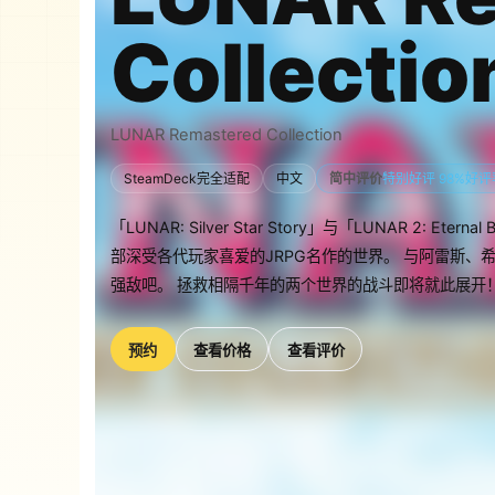
Collectio
LUNAR Remastered Collection
SteamDeck完全适配
中文
简中评价
特别好评 98%好评
「LUNAR: Silver Star Story」与「LUNAR 2: E
部深受各代玩家喜爱的JRPG名作的世界。 与阿雷斯
强敌吧。 拯救相隔千年的两个世界的战斗即将就此展开
预约
查看价格
查看评价