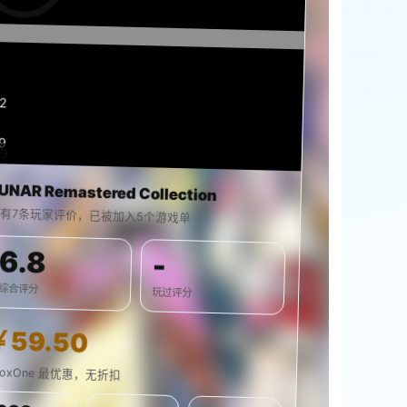
13
9
49
0%
UNAR Remastered Collection
有7条玩家评价，已被加入5个游戏单
6.8
-
综合评分
玩过评分
￥59.50
boxOne 最优惠，无折扣