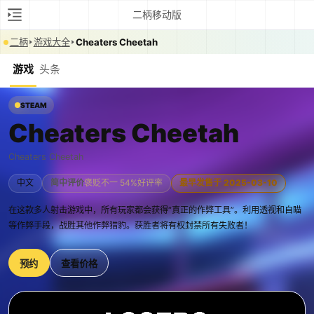
二柄移动版
二柄
游戏大全
Cheaters Cheetah
游戏
头条
STEAM
Cheaters Cheetah
Cheaters Cheetah
中文
简中评价
褒贬不一 54%好评率
最早发售于 2025-03-10
在这款多人射击游戏中，所有玩家都会获得“真正的作弊工具”。利用透视和自瞄
等作弊手段，战胜其他作弊猎豹。获胜者将有权封禁所有失败者！
预约
查看价格
0:00