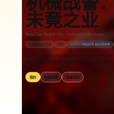
机械战警：
未竟之业
RoboCop: Rogue City - Unfinished Business
SteamDeck可玩
中文
简中评价
特别好评 89%好评率
简体中文： Unfinished Business 是 RoboCop
他们的语言。在混乱中一路面对精英雇佣兵，登上塔顶
预约
查看价格
查看评价