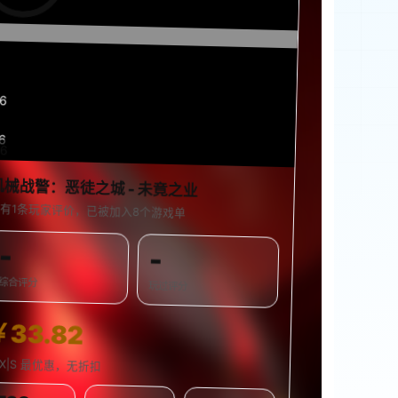
16
6
46
0%
机械战警：恶徒之城 - 未竟之业
有1条玩家评价，已被加入8个游戏单
-
-
综合评分
玩过评分
￥33.82
SX|S 最优惠，无折扣