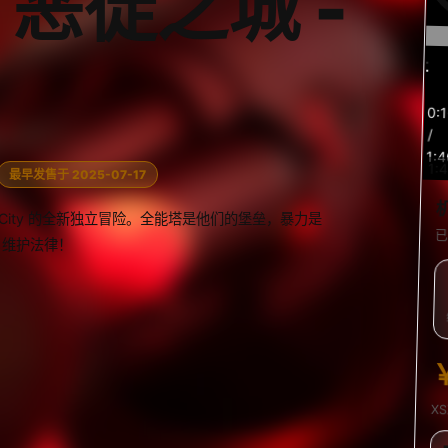
恶徒之城 -
预
0:
览
/
1:4
1:
最早发售于 2025-07-17
: Rogue City 的全新独立冒险。全能塔是他们的堡垒，暴力是
已
，维护法律！
X