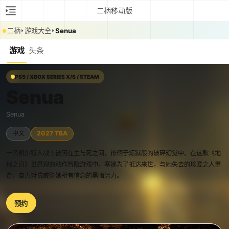
二柄移动版
二柄
游戏大全
Senua
游戏
头条
PS5 / XBOX SERIES X/S / STEAM
Senua
Senua
中文
2027 TBA
一名凯尔特人战士被困在生与死之间，徘徊于炼狱般的破碎幻觉中。在这款《地
狱之刃》世界观的动作冒险游戏中，塞娜为了抵达来世，与她失去的珍爱之人重
逢，奋力对抗威胁她所有信念的黑暗势力。
预约
0:00