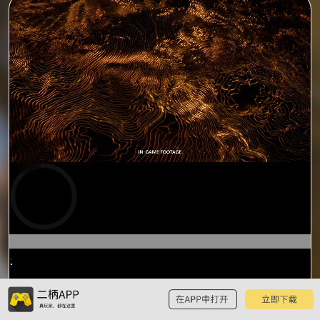
预
览
0:05
/
1:59