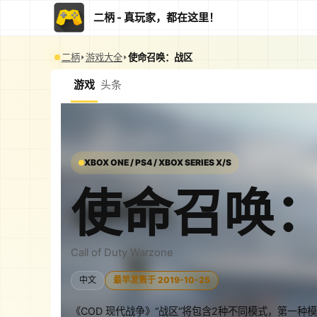
二柄 - 真玩家，都在这里！
二柄
游戏大全
使命召唤：战区
游戏
头条
XBOX ONE / PS4 / XBOX SERIES X/S
使命召唤
Call of Duty Warzone
中文
最早发售于 2019-10-25
《COD 现代战争》“战区”将包含2种不同模式，第一种模