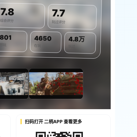
7.8
7.7
综合评分
玩过评分
801
4650
4.8万
想玩
在玩
玩过
扫码打开 二柄APP 查看更多
分