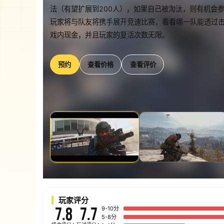
法（有望扩展到200人），如果自己被淘汰，则有机会参
玩家将与队友将携手展开竞速比赛，看看哪一队能透过
戏内现金，并且玩家的复活次数无限。
预约
查看价格
查看评价
玩家评分
7.8
7.7
9-10分
5-8分