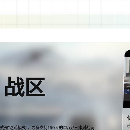
：战区
式是“吃鸡模式”，最多支持150人的单/双/三排对战玩