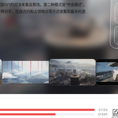
加1V1的对决来重返赛场。第二种模式是“夺金模式”，
击倒对手、完成合约和占领地点等方式收集到最多的游
51.12%
37.64%
评