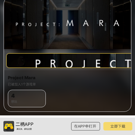
Project Mara
已被加入1个游戏单
4
想玩
游戏简介
全部
《Project Mara》是《地狱之刃》开发商Ninja Theory的一款新作，该作主打心
理战的冒险解密游戏。官方表示他们会根据真实的生活经历和深入的研究，尽可
预