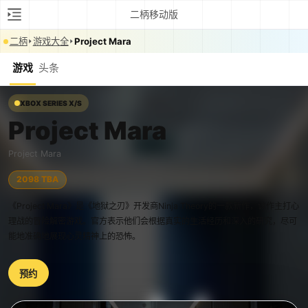
二柄移动版
二柄
游戏大全
Project Mara
游戏
头条
XBOX SERIES X/S
Project Mara
Project Mara
2098 TBA
《Project Mara》是《地狱之刃》开发商Ninja Theory的一款新作，该作主打心
理战的冒险解密游戏。官方表示他们会根据真实的生活经历和深入的研究，尽可
能地准确地展现心灵精神上的恐怖。
预约