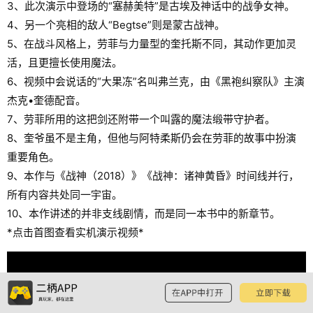
3、此次演示中登场的“塞赫美特”是古埃及神话中的战争女神。
4、另一个亮相的敌人“Begtse”则是蒙古战神。
5、在战斗风格上，劳菲与力量型的奎托斯不同，其动作更加灵
活，且更擅长使用魔法。
6、视频中会说话的“大果冻”名叫弗兰克，由《黑袍纠察队》主演
杰克•奎德配音。
7、劳菲所用的这把剑还附带一个叫露的魔法缎带守护者。
8、奎爷虽不是主角，但他与阿特柔斯仍会在劳菲的故事中扮演
重要角色。
9、本作与《战神（2018）》《战神：诸神黄昏》时间线并行，
所有内容共处同一宇宙。
10、本作讲述的并非支线剧情，而是同一本书中的新章节。
*点击首图查看实机演示视频*