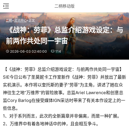
二柄移动版
二柄
资讯中心
正文
《战神：劳菲》总监介绍游戏设定：与
前两作共处同一宇宙
2026-06-03 02:40:00
114
【《战神：劳菲》总监介绍游戏设定：与前两作共处同一宇宙】
SIE今日公布了圣莫妮卡工作室新作《战神：劳菲》并放出了最新
实机演示。本作将以奎托斯的妻子“劳菲”为主角，讲述了她在众
神往生之地“万维界”的冒险故事。总监Ariel Lawrence和创意总
监Cory Barlog在接受媒体IGN采访时带来了有关本作设定上的一
些信息。
1、对于系列而言，此次的全新篇章并非偏离，而是一种扩展。
2、万维界中有着各地神话中的神，且会相互争斗。