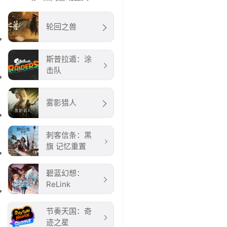
轮回之兽
斯普拉遁：涂
击队
雾影猎人
刺客信条：黑
旗 记忆重置
碧蓝幻想：
ReLink
节奏天国：奇
迹之星