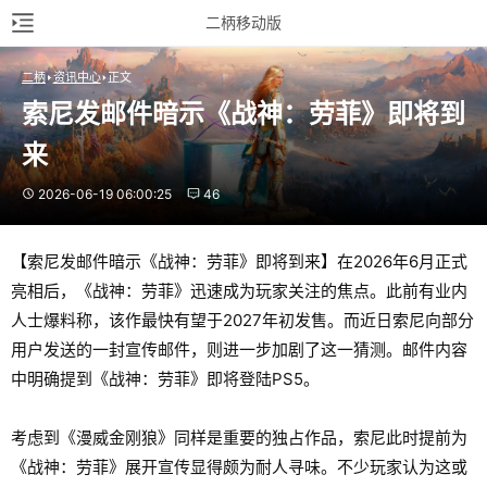
二柄移动版
二柄
资讯中心
正文
索尼发邮件暗示《战神：劳菲》即将到
来
2026-06-19 06:00:25
46
【索尼发邮件暗示《战神：劳菲》即将到来】在2026年6月正式
亮相后，《战神：劳菲》迅速成为玩家关注的焦点。此前有业内
人士爆料称，该作最快有望于2027年初发售。而近日索尼向部分
用户发送的一封宣传邮件，则进一步加剧了这一猜测。邮件内容
中明确提到《战神：劳菲》即将登陆PS5。
考虑到《漫威金刚狼》同样是重要的独占作品，索尼此时提前为
《战神：劳菲》展开宣传显得颇为耐人寻味。不少玩家认为这或