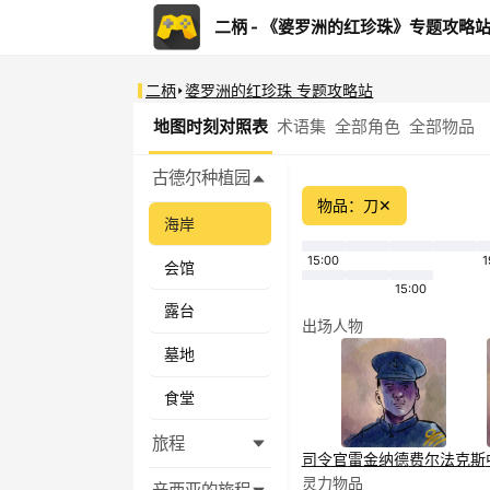
二柄 - 《婆罗洲的红珍珠》专题攻略
二柄
婆罗洲的红珍珠 专题攻略站
地图时刻对照表
术语集
全部角色
全部物品
古德尔种植园
物品：刀
✕
海岸
15:00
1
会馆
15:00
露台
出场人物
墓地
食堂
旅程
司令官
雷金纳德
费尔法克斯
灵力物品