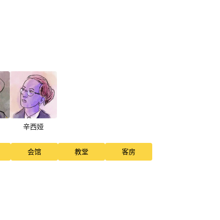
辛西娅
会馆
教堂
客房