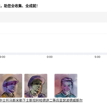
站，助您全收集、全成就！
9:00
0:00
5:00
中士
托马斯
米勒
下士
斯坦利
哈德逊
二等兵
亚瑟
波德威斯尔