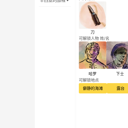
辛西亚的旅程
刀
可解锁人物 姓/名
哈罗
下士
可解锁地点
僻静的海滩
露台