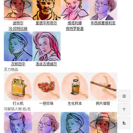
迪特尔
爱德华
邦菲尔
维塔利娜
辛西娅
塞维利亚
冯·冈特拉姆
佩特罗斯基
次郎
田中
洛丝
古德威尔
灵力物品
打火机
一把珍珠
生化样本
鸦片烟管
可解锁人物 姓/名