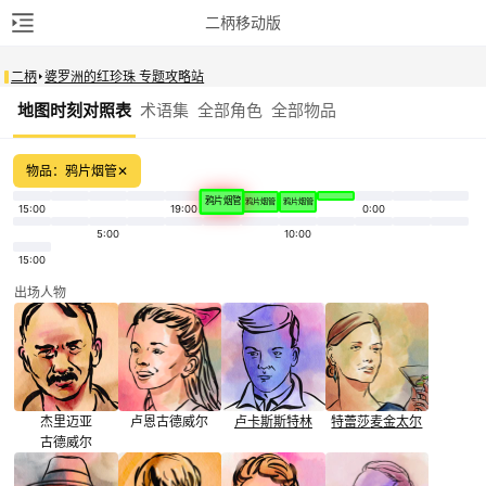
二柄移动版
二柄
婆罗洲的红珍珠 专题攻略站
地图时刻对照表
术语集
全部角色
全部物品
物品：鸦片烟管
✕
鸦片烟管
鸦片烟管
鸦片烟管
15:00
19:00
0:00
5:00
10:00
15:00
出场人物
杰里迈亚
卢恩
古德威尔
卢卡斯
斯特林
特蕾莎
麦金太尔
古德威尔